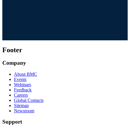
Footer
Company
About BMC
Events
Webinars
Feedback
Careers
Global Contacts
Sitemap
Newsroom
Support