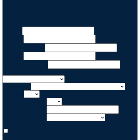
Nombre
Apellido
Email corporativo
Empresa
Teléfono de trabajo
¿Qué rol se asocia mejor con tu trabajo?
País/Región
US State
Canadian Province
Estado o Provincia
Estado o Provincia
Acepto recibir comunicaciones de BMC
Al marcar está casilla, envía su información a BMC
Software y sus socios, quienes la utilizarán para