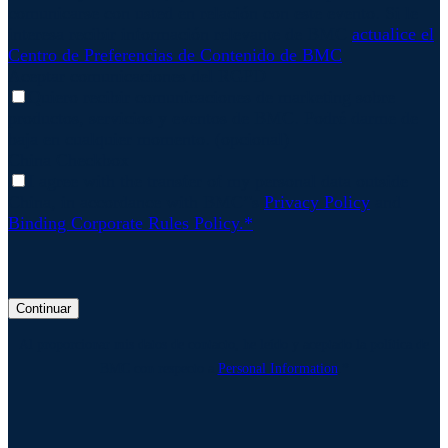
comunicarse con usted en relación con este evento. Si le
interesa recibir información relevante de BMC
actualice el
Centro de Preferencias de Contenido de BMC
Aceptar comunicaciones del RGPD
Quiero recibir comunicaciones de marketing sobre
productos, servicios y eventos de BMC. Podré darme de
baja en cualquier momento. (opcional)
China Checkbox
I agree with the transfer of my personal data outside
China, in accordance with BMC’'s
Privacy Policy
and
Binding Corporate Rules Policy.*
Continuar
Al proporcionar mis datos de contacto, he leído y aceptado la política de
BMC con respecto a
Personal Information
.*