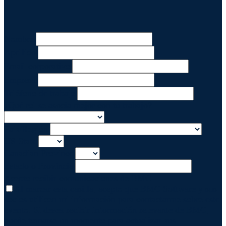
Nombre
Apellido
Email corporativo
Empresa
Teléfono de trabajo
¿Qué rol se asocia mejor con tu trabajo?
País/Región
US State
Canadian Province
Estado o Provincia
Acepto recibir comunicaciones de BMC
Al marcar esta casilla, acepto que BMC Software y sus
socios utilicen mi información para contactarme sobre este
evento. Si desea recibir información relevante de BMC,
puede tomarse un momento para actualizar sus