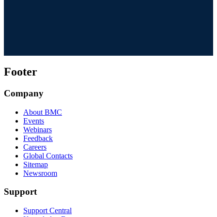
Footer
Company
About BMC
Events
Webinars
Feedback
Careers
Global Contacts
Sitemap
Newsroom
Support
Support Central