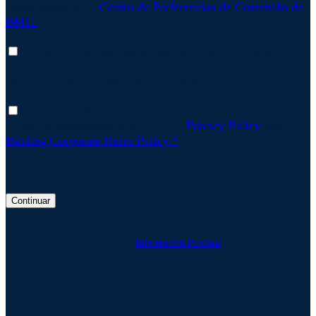
preferencias en el
Centro de Preferencias de Contenido de
BMC.
Aceptar comunicaciones del RGPD
Quiero recibir comunicaciones de marketing sobre
productos, servicios y eventos de BMC. Podré darme de
baja en cualquier momento. (opcional)
China Checkbox
I agree with the transfer of my personal data outside
China, in accordance with BMC’'s
Privacy Policy
and
Binding Corporate Rules Policy.*
Continuar
Al proporcionar mi información de contacto, he leído y acepto la política de
BMC sobre
Información Personal
.*