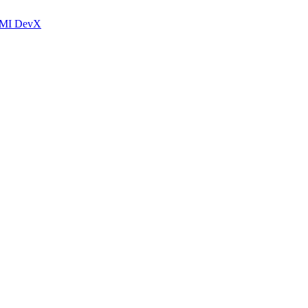
 AMI DevX
© Copyright 2005-2026 BMC Software, Inc.
Terms of Use